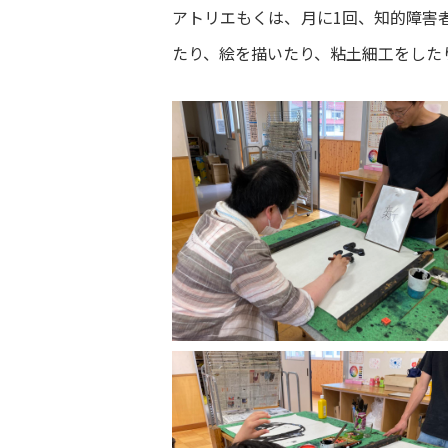
アトリエもくは、月に1回、知的障害
たり、絵を描いたり、粘土細工をした