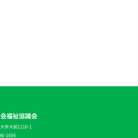
社会福祉協議会
大字大前1110-1
96-1656