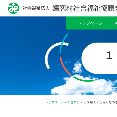
トップページ
１
トップページ
>
できごと
>
１２月１７日みんなの