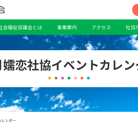
社会福祉協議会とは
事業案内
アクセス
社協
月嬬恋社協イベントカレン
カレンダー